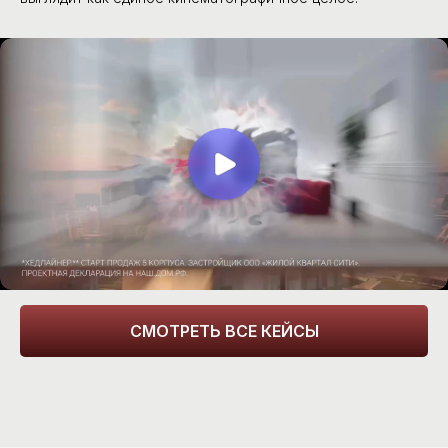
FILMMAKERS
+7 (926) 540-42-72
Меню
Главная
Услуги
Кейсы
Блог
Контакты
FAQ
Соцсети
ВКонтакте
YouTube
Vimeo
СМОТРЕТЬ ВСЕ КЕЙСЫ
Telegram
Контакты
ООО FilmMakers Company
ИНН: 112104547785
info@fmcmedia.ru