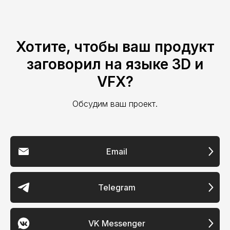
г. Москва
Хотите, чтобы ваш продукт
Политика конфедициальности
Условия предоставления услуг
заговорил на языке 3D и
© 2026 Москва. Все права защищены.
VFX?
Обсудим ваш проект.
Email
Telegram
VK Messenger