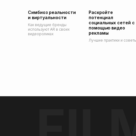
Симбиоз реальности
Раскройте
и виртуальности
потенциал
социальных сетей с
Как ведущие бренды
помощью видео
используют AR в своих
рекламы
видеороликах
Лучшие практики и совет
FI