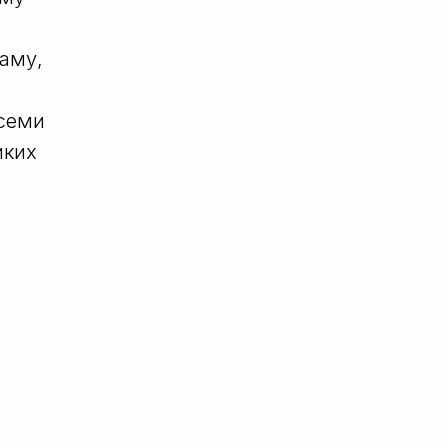
аму,
всеми
иких