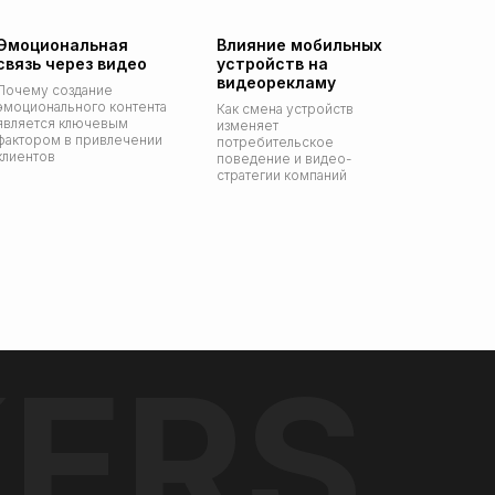
Эмоциональная
Влияние мобильных
связь через видео
устройств на
видеорекламу
Почему создание
эмоционального контента
Как смена устройств
является ключевым
изменяет
фактором в привлечении
потребительское
клиентов
поведение и видео-
стратегии компаний
ERS