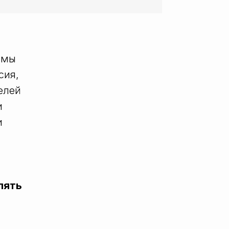
 Publishing
амы
сия,
елей
и
и
лять