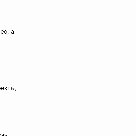
ео, а
екты,
ему