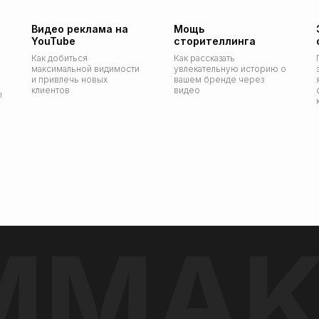
Видео реклама на
Мощь
YouTube
сторителлинга
Как добиться
Как рассказать
максимальной видимости
увлекательную историю о
и привлечь новых
вашем бренде через
клиентов
видео
ы
LMMAK